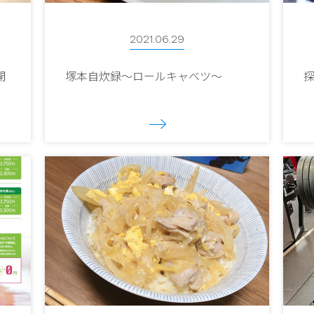
2021.06.29
開
塚本自炊録～ロールキャベツ～