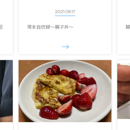
2021.06.17
短
塚本自炊録～親子丼～