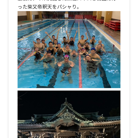
った柴又帝釈天をパシャり。